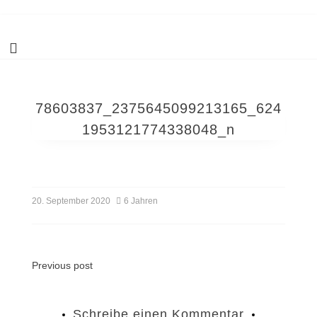
Skip
Blickpunkt Schönheit
Kosmetik – Fußpflege – Wellness – Ayurveda – 72213 Altensteig bei
to
Nagold
content
78603837_2375645099213165_624
1953121774338048_n
20. September 2020
6 Jahren
Beitragsnavigation
Previous post
Schreibe einen Kommentar