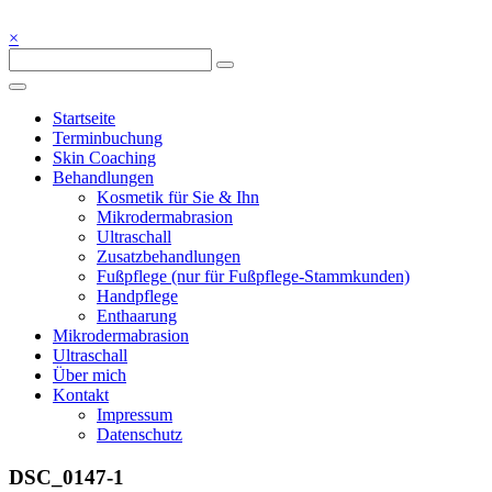
Skip
to
×
Kosmetik – Fußpflege – Wellness – Ayurveda – 72213 Altensteig bei
content
Blickpunkt Schönheit
Nagold
Blickpunkt Schönheit
Startseite
Terminbuchung
Skin Coaching
Behandlungen
Kosmetik für Sie & Ihn
Mikrodermabrasion
Ultraschall
Zusatzbehandlungen
Fußpflege (nur für Fußpflege-Stammkunden)
Handpflege
Enthaarung
Mikrodermabrasion
Ultraschall
Über mich
Kontakt
Impressum
Datenschutz
DSC_0147-1