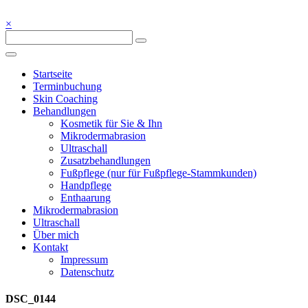
Skip
to
×
Kosmetik – Fußpflege – Wellness – Ayurveda – 72213 Altensteig bei
content
Blickpunkt Schönheit
Nagold
Blickpunkt Schönheit
Startseite
Terminbuchung
Skin Coaching
Behandlungen
Kosmetik für Sie & Ihn
Mikrodermabrasion
Ultraschall
Zusatzbehandlungen
Fußpflege (nur für Fußpflege-Stammkunden)
Handpflege
Enthaarung
Mikrodermabrasion
Ultraschall
Über mich
Kontakt
Impressum
Datenschutz
DSC_0144