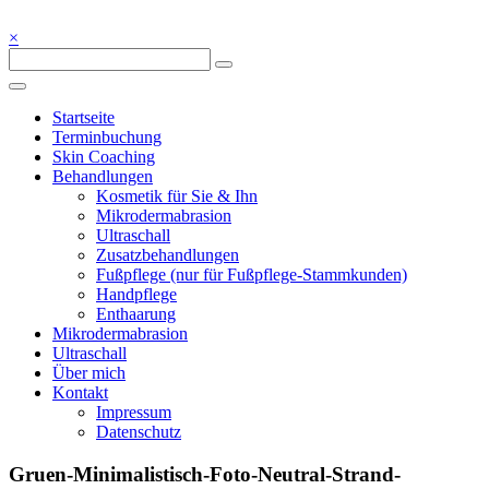
Skip
to
×
Kosmetik – Fußpflege – Wellness – Ayurveda – 72213 Altensteig bei
content
Blickpunkt Schönheit
Nagold
Blickpunkt Schönheit
Startseite
Terminbuchung
Skin Coaching
Behandlungen
Kosmetik für Sie & Ihn
Mikrodermabrasion
Ultraschall
Zusatzbehandlungen
Fußpflege (nur für Fußpflege-Stammkunden)
Handpflege
Enthaarung
Mikrodermabrasion
Ultraschall
Über mich
Kontakt
Impressum
Datenschutz
Gruen-Minimalistisch-Foto-Neutral-Strand-