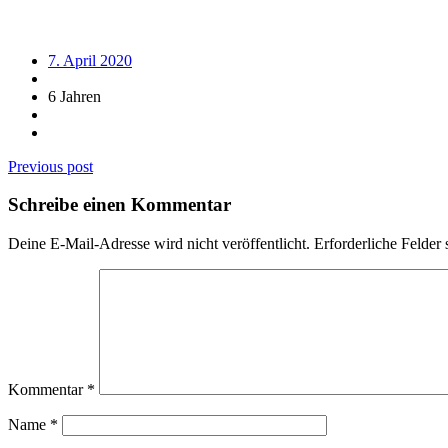
7. April 2020
6 Jahren
Beitragsnavigation
Previous post
Schreibe einen Kommentar
Deine E-Mail-Adresse wird nicht veröffentlicht.
Erforderliche Felder 
Kommentar
*
Name
*