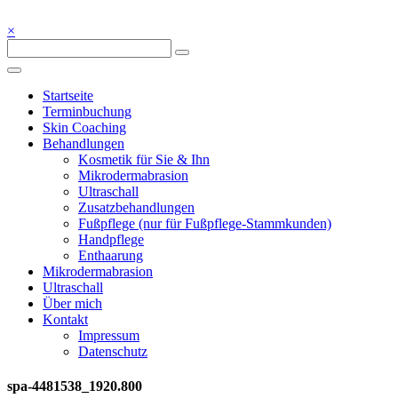
Skip
to
×
Kosmetik – Fußpflege – Wellness – Ayurveda – 72213 Altensteig bei
content
Blickpunkt Schönheit
Blickpunkt Schönheit
Startseite
Terminbuchung
Skin Coaching
Behandlungen
Kosmetik für Sie & Ihn
Mikrodermabrasion
Ultraschall
Zusatzbehandlungen
Fußpflege (nur für Fußpflege-Stammkunden)
Handpflege
Enthaarung
Mikrodermabrasion
Ultraschall
Über mich
Kontakt
Impressum
Datenschutz
spa-4481538_1920.800